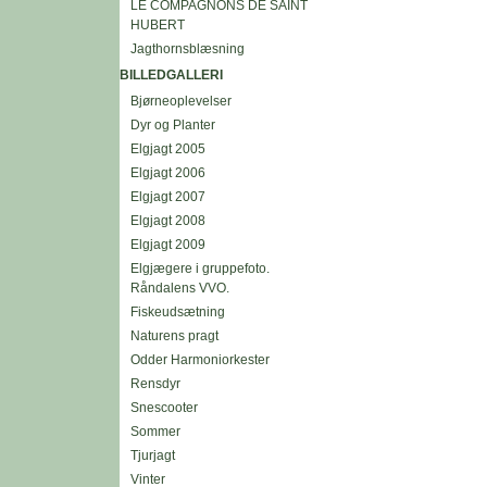
LE COMPAGNONS DE SAINT
HUBERT
Jagthornsblæsning
BILLEDGALLERI
Bjørneoplevelser
Dyr og Planter
Elgjagt 2005
Elgjagt 2006
Elgjagt 2007
Elgjagt 2008
Elgjagt 2009
Elgjægere i gruppefoto.
Råndalens VVO.
Fiskeudsætning
Naturens pragt
Odder Harmoniorkester
Rensdyr
Snescooter
Sommer
Tjurjagt
Vinter