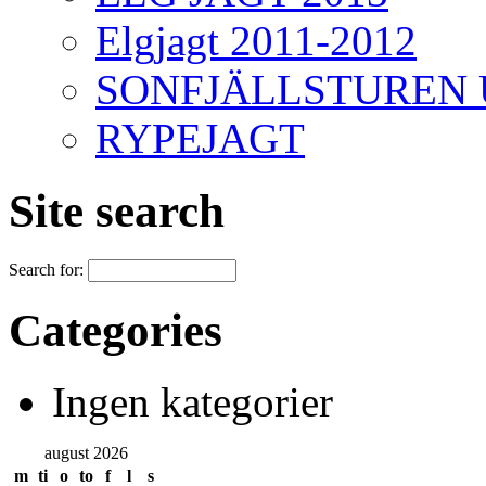
Elgjagt 2011-2012
SONFJÄLLSTUREN Ug
RYPEJAGT
Site search
Search for:
Categories
Ingen kategorier
august 2026
m
ti
o
to
f
l
s